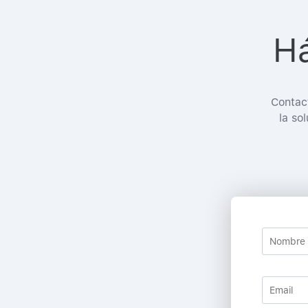
Há
Contac
la so