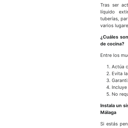
Tras ser ac
líquido ext
tuberías, pa
varios lugar
¿Cuáles son
de cocina?
Entre los mu
Actúa c
Evita l
Garanti
Incluye
No requ
Instala un 
Málaga
Si estás pe