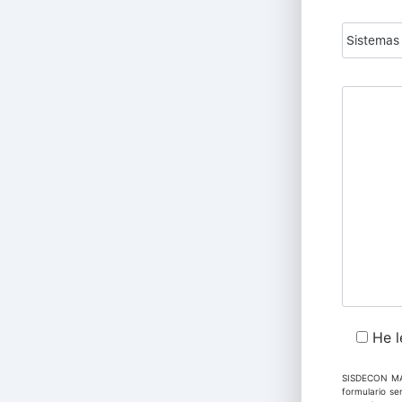
He l
SISDECON MÁL
formulario s