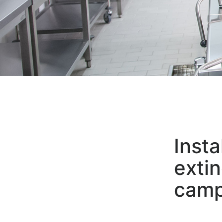
Inst
exti
camp