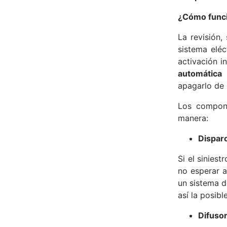
¿Cómo funci
La revisión
sistema elé
activación i
automática
v
apagarlo de 
Los compone
manera:
Disparo
Si el sinies
no esperar a
un sistema d
así la posibl
Difusor