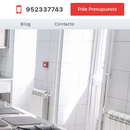
952337743
Pide Presupuesto
Blog
Contacto