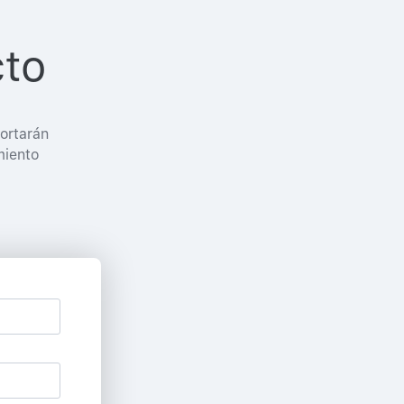
cto
ortarán
miento