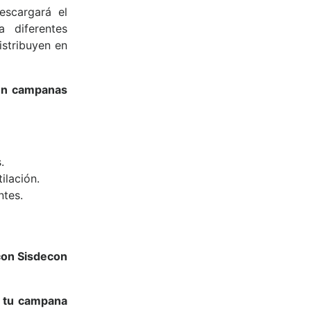
escargará el
a diferentes
istribuyen en
 en campanas
.
ilación.
ntes.
con Sisdecon
n tu campana