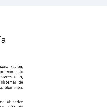
ía
señalización,
antenimiento
ntores, BIEs,
 sistemas de
ros elementos
 mal ubicados