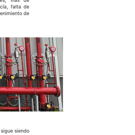
les, vías de
ía, falta de
tenimiento de
n sigue siendo