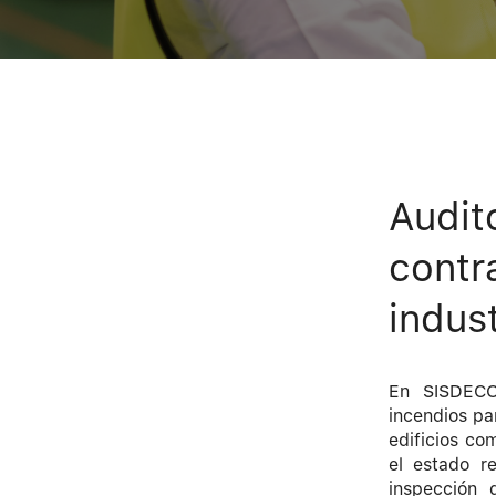
Audit
contr
indust
En SISDECON
incendios pa
edificios co
el estado r
inspección 