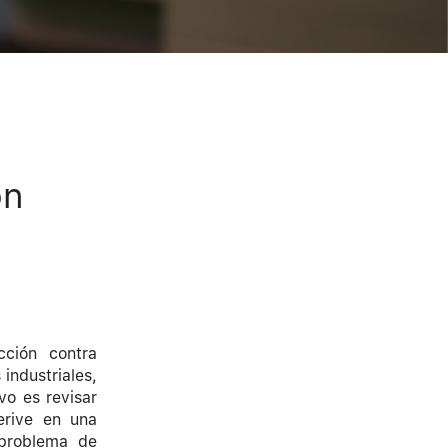
ón
cción contra
industriales,
vo es revisar
erive en una
 problema de