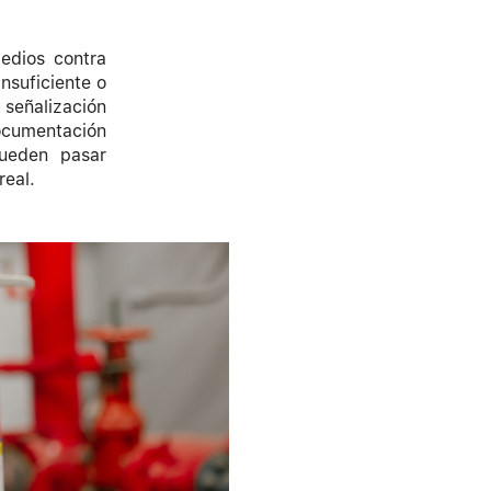
medios contra
nsuficiente o
 señalización
ocumentación
pueden pasar
real.