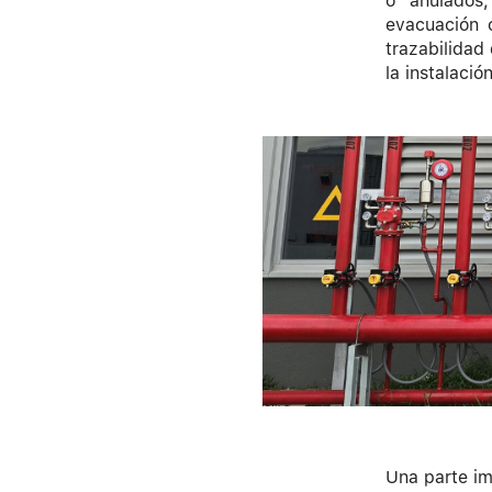
o anulados,
evacuación 
trazabilidad
la instalación
Una parte imp